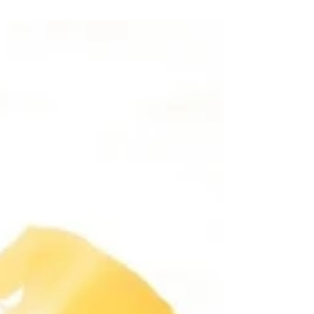
Ministerio de Obras Públicas - ParquéateRD -
sin...