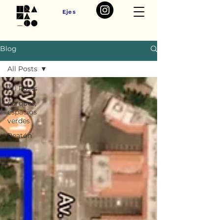
Ejes
Blog
All Posts
All Posts
parques,
espacios
verdes
Peatón