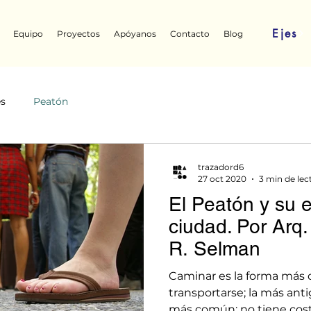
Ejes
Equipo
Proyectos
Apóyanos
Contacto
Blog
es
Peatón
trazadord6
27 oct 2020
3 min de lec
El Peatón y su 
ciudad. Por Arq.
R. Selman
Caminar es la forma más
transportarse; la más ant
más común; no tiene cost