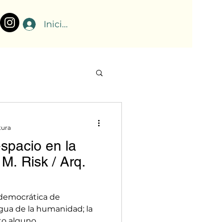
Iniciar sesión
tura
espacio en la
 M. Risk / Arq.
 democrática de
igua de la humanidad; la
o alguno.